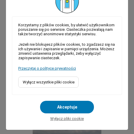
Funduszu Zdrowia. Szczegóły na plakacie.
Korzystamy z plików cookies, by ułatwić użytkownikom
poruszanie się po serwisie. Ciasteczka pozwalają nam
także tworzyć anonimowe statystyki serwisu.
Jeżeli nie blokujesz plików cookies, to zgadzasz się na
ich używanie i zapisanie w pamięci urządzenia. Możesz
zmienić ustawienia przeglądarki, żeby wyłączyć
zapisywanie ciasteczek.
Przeczytaj o polityce prywatności
Rada Miasta zdecydowała w sprawie Strefy
Czystego Transportu w Krakowie
Wyłącz wszystkie pliki cookie
Rada Miasta zdecydowała w sprawie Strefy Czystego
Transportu w Krakowie. Niestety nie uwzględniono
postulatów Wójtów i Burmistrzów gmin ościennych z
Akceptuje
niedawno przeprowadzonych konsultacji. Więcej informacji
pod linkiem. https://gazetakrakowska.pl/jest-decyzja-
Wyłącz pliki cookie
krakow-wprowadza-strefe-czystego-transportu-jej-
przeciwnicy-mowia-o-wojnie-z-mieszkancami-a-opozycja-