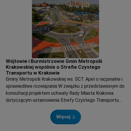
o-bublu-prawnym/ar/c1p2-27678347
Wójtowie i Burmistrzowie Gmin Metropolii
Krakowskiej wspólnie o Strefie Czystego
Transportu w Krakowie
Gminy Metropolii Krakowskiej ws. SCT. Apel o racjonalne i
sprawiedliwe rozwiązania W związku z przedstawionym do
konsultacji projektem uchwały Rady Miasta Krakowa
dotyczącym ustanowienia Strefy Czystego Transportu
(SCT), wójtowie i burmistrzowie gmin wchodzących w
skład Stowarzyszenia Metropolia Krakowska zgłosili
Więcej
swoje stanowisko, podkreślając potrzebę racjonalnego,
etapowego i sprawiedliwego wdrażania nowych