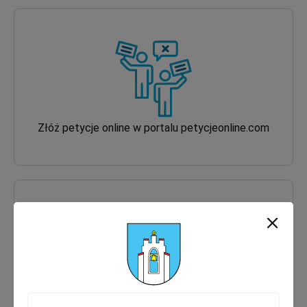
Złóż petycje online w portalu petycjeonline.com
ekoMałopolska - Aplikacja Ekointerwencja