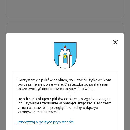
Współpraca z organizacjami pozarządowymi (NGO)
Korzystamy z plików cookies, by ułatwić użytkownikom
poruszanie się po serwisie. Ciasteczka pozwalają nam
także tworzyć anonimowe statystyki serwisu.
Jeżeli nie blokujesz plików cookies, to zgadzasz się na
ich używanie i zapisanie w pamięci urządzenia. Możesz
zmienić ustawienia przeglądarki, żeby wyłączyć
zapisywanie ciasteczek.
Przeczytaj o polityce prywatności