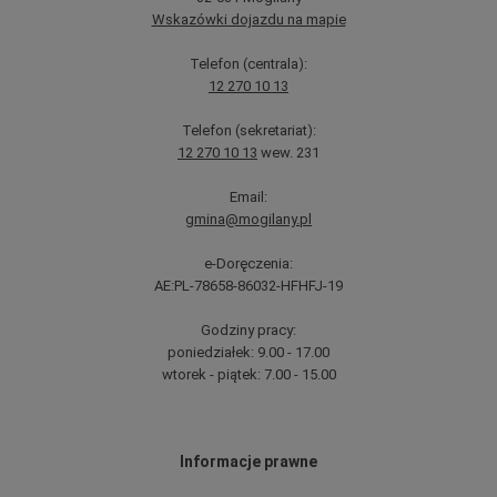
Wskazówki dojazdu na mapie
Telefon (centrala):
12 270 10 13
Telefon (sekretariat):
12 270 10 13
wew. 231
Email:
gmina@mogilany.pl
e-Doręczenia:
AE:PL-78658-86032-HFHFJ-19
Godziny pracy:
poniedziałek: 9.00 - 17.00
wtorek - piątek: 7.00 - 15.00
Informacje prawne