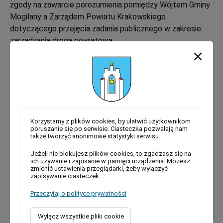
zgody na zawarcie porozumienia pomiędzy Wójtem Gminy
Mogilany a Zarządem Powiatu Krakowskiego
dotyczącego przejęcia zadania publicznego w zakresie
zarządzania drogą powiatową.
PRZEWODNICZĄCY
Komisji Budżetowej
mgr Małgorzata Walusiak-Hnizdur
Korzystamy z plików cookies, by ułatwić użytkownikom
poruszanie się po serwisie. Ciasteczka pozwalają nam
także tworzyć anonimowe statystyki serwisu.
Jeżeli nie blokujesz plików cookies, to zgadzasz się na
Zobacz więcej
ich używanie i zapisanie w pamięci urządzenia. Możesz
zmienić ustawienia przeglądarki, żeby wyłączyć
zapisywanie ciasteczek.
Najnowsze
Komunikaty
Kategorie
Przeczytaj o polityce prywatności
Podziękowanie Wójta za udzielone
absolutorium i wotum zaufania
Wyłącz wszystkie pliki cookie