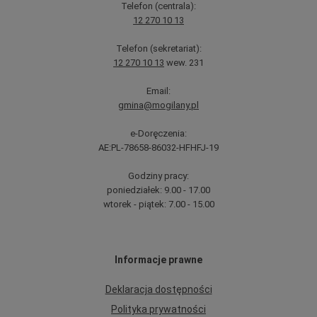
Telefon (centrala):
12 270 10 13
Telefon (sekretariat):
12 270 10 13
wew. 231
Email:
gmina@mogilany.pl
e-Doręczenia:
AE:PL-78658-86032-HFHFJ-19
Godziny pracy:
poniedziałek: 9.00 - 17.00
wtorek - piątek: 7.00 - 15.00
Informacje prawne
Deklaracja dostępności
Polityka prywatności