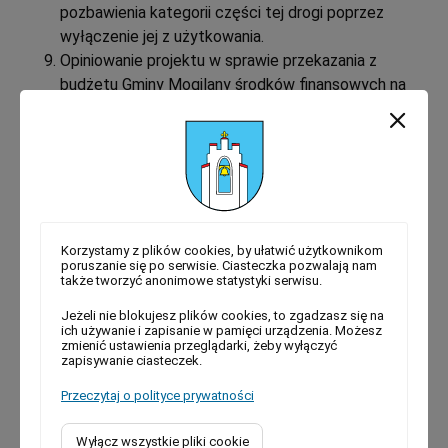
pozbawienia kategorii części tej drogi poprzez
wyłączenie jej z użytkowania.
Opiniowanie projektu w sprawie przekazania z
budżetu Gminy Mogilany środków finansowych na
Fundusz Wsparcia Państwowej Straży Pożarnej.
Przedstawienie „Oceny zasobów pomocy
społecznej za rok 2025”.
Przedstawienie sprawozdania z realizacji zadań z
zakresu wspierania rodziny za 2025 r.
Przedstawienie sprawozdania z Działalności
Centrum Usług Społecznych w Mogilanach za 2025
Korzystamy z plików cookies, by ułatwić użytkownikom
poruszanie się po serwisie. Ciasteczka pozwalają nam
r.
także tworzyć anonimowe statystyki serwisu.
Jeżeli nie blokujesz plików cookies, to zgadzasz się na
ich używanie i zapisanie w pamięci urządzenia. Możesz
Zobacz więcej
zmienić ustawienia przeglądarki, żeby wyłączyć
zapisywanie ciasteczek.
Najnowsze
Komunikaty
Kategorie
Przeczytaj o polityce prywatności
Zawiadomienie o zwołaniu posiedzenia
Wyłącz wszystkie pliki cookie