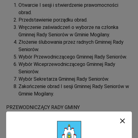
Otwarcie I sesji i stwierdzenie prawomocności
obrad.
Przedstawienie porządku obrad.
Wręczenie zaświadczeń o wyborze na członka
Gminnej Rady Seniorów w Gminie Mogilany.
Złożenie ślubowania przez radnych Gminnej Rady
Seniorów.
Wybór Przewodniczącego Gminnej Rady Seniorów.
Wybór Wiceprzewodniczącego Gminnej Rady
Seniorów.
Wybór Sekretarza Gminnej Rady Seniorów.
Zakończenie obrad I sesji Gminnej Rady Seniorów w
Gminie Mogilany.
PRZEWODNICZĄCY RADY GMINY
Agnieszka Budek-Bartosz
Zobacz więcej