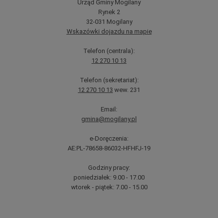
Urząd Gminy Mogilany
Rynek 2
32-031 Mogilany
Wskazówki dojazdu na mapie
Telefon (centrala):
12 270 10 13
Telefon (sekretariat):
12 270 10 13
wew. 231
Email:
gmina@mogilany.pl
e-Doręczenia:
AE:PL-78658-86032-HFHFJ-19
Godziny pracy:
poniedziałek: 9.00 - 17.00
wtorek - piątek: 7.00 - 15.00