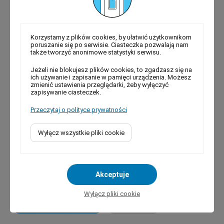
Najnowsze
Komunikaty
Kategorie
Korzystamy z plików cookies, by ułatwić użytkownikom
Zawiadomienie o zwołaniu posiedzenia
poruszanie się po serwisie. Ciasteczka pozwalają nam
Komisji Skarg, Wniosków i Petycji Rady
także tworzyć anonimowe statystyki serwisu.
Gminy Mogilany
Jeżeli nie blokujesz plików cookies, to zgadzasz się na
ich używanie i zapisanie w pamięci urządzenia. Możesz
Zawiadomienie o zwołaniu posiedzenia
zmienić ustawienia przeglądarki, żeby wyłączyć
Komisji Gospodarczo-Komunalnej Rady
zapisywanie ciasteczek.
Gminy Mogilany
Przeczytaj o polityce prywatności
Zawiadomienie o zwołaniu II Sesji
Gminnej Rady Seniorów
Wyłącz wszystkie pliki cookie
Wójt Gminy Mogilany z wotum zaufania i
absolutorium za 2025 rok
Akceptuje
Wyłącz pliki cookie
Powiązane tematycznie
Rada Gminy