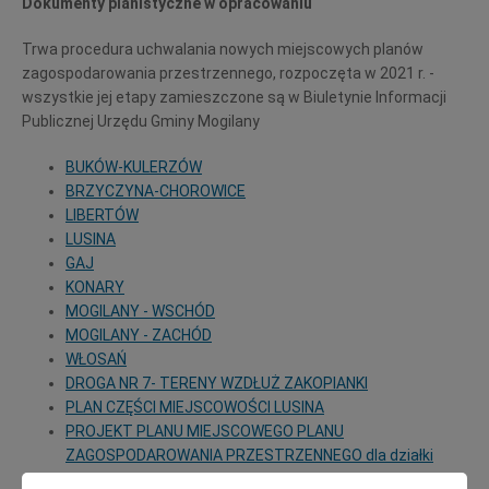
Dokumenty planistyczne w opracowaniu
Trwa procedura uchwalania nowych miejscowych planów
zagospodarowania przestrzennego, rozpoczęta w 2021 r. -
wszystkie jej etapy zamieszczone są w Biuletynie Informacji
Publicznej Urzędu Gminy Mogilany
BUKÓW-KULERZÓW
BRZYCZYNA-CHOROWICE
LIBERTÓW
LUSINA
GAJ
KONARY
MOGILANY - WSCHÓD
MOGILANY - ZACHÓD
WŁOSAŃ
DROGA NR 7- TERENY WZDŁUŻ ZAKOPIANKI
PLAN CZĘŚCI MIEJSCOWOŚCI LUSINA
PROJEKT PLANU MIEJSCOWEGO PLANU
ZAGOSPODAROWANIA PRZESTRZENNEGO dla działki
196/46 w LIBERTOWIE