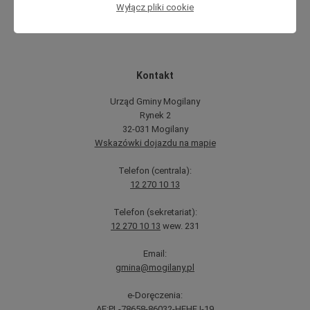
Wyłącz pliki cookie
Tematyczne
Kontakt
Urząd Gminy Mogilany
Rynek 2
32-031 Mogilany
Wskazówki dojazdu na mapie
Telefon (centrala):
12 270 10 13
Telefon (sekretariat):
12 270 10 13
wew. 231
Email:
gmina@mogilany.pl
e-Doręczenia:
AE:PL-78658-86032-HFHFJ-19