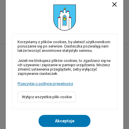
Archiwalne dokumenty planistyczne
Archiwalne dokumenty planistyczne
Korzystamy z plików cookies, by ułatwić użytkownikom
poruszanie się po serwisie. Ciasteczka pozwalają nam
także tworzyć anonimowe statystyki serwisu.
Mapa strony
Jeżeli nie blokujesz plików cookies, to zgadzasz się na
Strona główna
ich używanie i zapisanie w pamięci urządzenia. Możesz
zmienić ustawienia przeglądarki, żeby wyłączyć
Komunikaty i ogłoszenia
zapisywanie ciasteczek.
Aktualności
Przeczytaj o polityce prywatności
Gmina Mogilany
Dla mieszkańca
Wyłącz wszystkie pliki cookie
Inwestycje i projekty
Załatw sprawę
E-usługi
Akceptuje
Kategorie