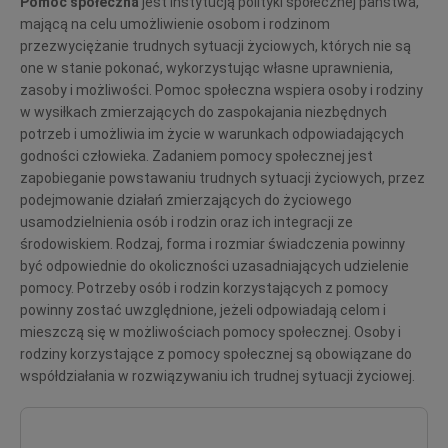
Pomoc społeczna
jest instytucją polityki społecznej państwa,
mającą na celu umożliwienie osobom i rodzinom
przezwyciężanie trudnych sytuacji życiowych, których nie są
one w stanie pokonać, wykorzystując własne uprawnienia,
zasoby i możliwości. Pomoc społeczna wspiera osoby i rodziny
w wysiłkach zmierzających do zaspokajania niezbędnych
potrzeb i umożliwia im życie w warunkach odpowiadających
godności człowieka. Zadaniem pomocy społecznej jest
zapobieganie powstawaniu trudnych sytuacji życiowych, przez
podejmowanie działań zmierzających do życiowego
usamodzielnienia osób i rodzin oraz ich integracji ze
środowiskiem. Rodzaj, forma i rozmiar świadczenia powinny
być odpowiednie do okoliczności uzasadniających udzielenie
pomocy. Potrzeby osób i rodzin korzystających z pomocy
powinny zostać uwzględnione, jeżeli odpowiadają celom i
mieszczą się w możliwościach pomocy społecznej. Osoby i
rodziny korzystające z pomocy społecznej są obowiązane do
współdziałania w rozwiązywaniu ich trudnej sytuacji życiowej.