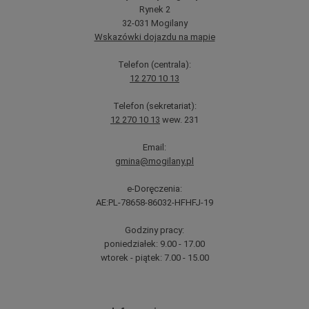
Rynek 2
32-031 Mogilany
Wskazówki dojazdu na mapie
Telefon (centrala):
12 270 10 13
Telefon (sekretariat):
12 270 10 13
wew. 231
Email:
gmina@mogilany.pl
e-Doręczenia:
AE:PL-78658-86032-HFHFJ-19
Godziny pracy:
poniedziałek: 9.00 - 17.00
wtorek - piątek: 7.00 - 15.00