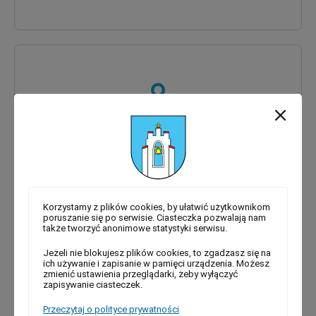
Sekcja Świadczeń Rodzinnych I Funduszu
Alimentacyjnego
Korzystamy z plików cookies, by ułatwić użytkownikom
poruszanie się po serwisie. Ciasteczka pozwalają nam
także tworzyć anonimowe statystyki serwisu.
Jeżeli nie blokujesz plików cookies, to zgadzasz się na
ich używanie i zapisanie w pamięci urządzenia. Możesz
zmienić ustawienia przeglądarki, żeby wyłączyć
zapisywanie ciasteczek.
Przeczytaj o polityce prywatności