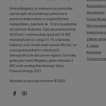
Komunikaty i
Gmina Mogilany to malownicza jednostka
Aktualności
samorządu terytorialnego położona w
powiecie krakowskim, w województwie
Gmina Mogil
małopolskim, zaledwie ok. 10 km na południe
Dla mieszka
od centrum Krakowa. Zajmuje powierzchnię
Inwestycje i 
43,55 km² i zamieszkuje ją ponad 16 400
Załatw spra
mieszkańców (z czego 51,1% stanowią
kobiety), a ich średni wiek wynosi 38,6 lat, co
E-usługi
czyni gminę jednym z młodszych
Kategorie
demograficznie obszarów regionu. Centralą
Tematyczn
gminy jest wieś Mogilany, gdzie mieszka 3
802 osób według Narodowego Spisu
Powszechnego 2021
Wszelkie prawa zastrzeżone © 2025