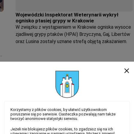
Wojewódzki Inspektorat Weterynarii wykrył
ognisko ptasiej grypy w Krakowie
W związku z wystąpieniem w Krakowie ogniska wysoce
zjadliwej grypy ptaków (HPAI) Brzyczyna, Gaj, Libertów
oraz Lusina zostały uznane strefą objętą zakażaniem.
Korzystamy z plików cookies, by ułatwić użytkownikom
poruszanie się po serwisie. Ciasteczka pozwalają nam także
tworzyć anonimowe statystyki serwisu.
Jeżeli nie blokujesz plików cookies, to zgadzasz się na ich
używanie i zapisanie w pamięci urządzenia. Możesz zmienić