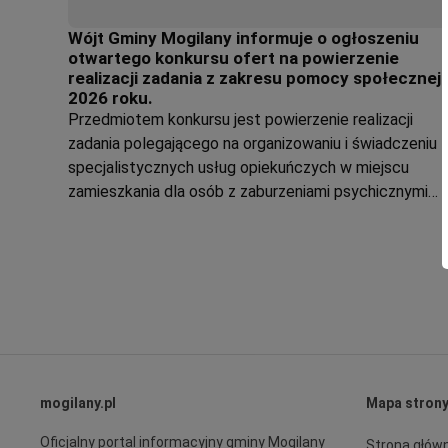
Wójt Gminy Mogilany informuje o ogłoszeniu
otwartego konkursu ofert na powierzenie
realizacji zadania z zakresu pomocy społecznej
2026 roku.
Przedmiotem konkursu jest powierzenie realizacji
zadania polegającego na organizowaniu i świadczeniu
specjalistycznych usług opiekuńczych w miejscu
zamieszkania dla osób z zaburzeniami psychicznymi
zamieszkałych na terenie Gminy Mogilany w okresie o
1 stycznia 2026 r. do 31 grudnia 2026 r.
mogilany.pl
Mapa stron
Oficjalny portal informacyjny gminy Mogilany
Strona głów