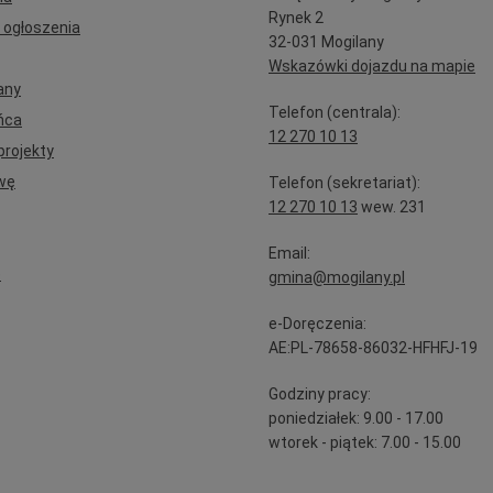
Rynek 2
 ogłoszenia
32-031 Mogilany
Wskazówki dojazdu na mapie
any
Telefon (centrala):
ńca
12 270 10 13
projekty
wę
Telefon (sekretariat):
12 270 10 13
wew. 231
Email:
e
gmina@mogilany.pl
e-Doręczenia:
AE:PL-78658-86032-HFHFJ-19
Godziny pracy:
poniedziałek: 9.00 - 17.00
wtorek - piątek: 7.00 - 15.00