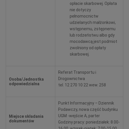
opłacie skarbowej. Opłata
nie dotyczy
pełnomocnictw
udzielanych małżonkowi,
wstępnemu, zstępnemu
lub rodzeństwu albo gdy
mocodawcą jest podmiot
zwolniony od opłaty
skarbowej.
Referat Transportu i
Drogownictwa
Osoba/Jednostka
odpowiedzialna
tel. 12 270 10 22 wew. 258
Punkt Informacyjny – Dziennik
Podawczy, nowa część budynku
UGM -wejście A, parter
Miejsce składania
dokumentów
Godziny pracy: poniedziałek: 8.00-
16.00, wtorek-piątek: 7.00-15.00,