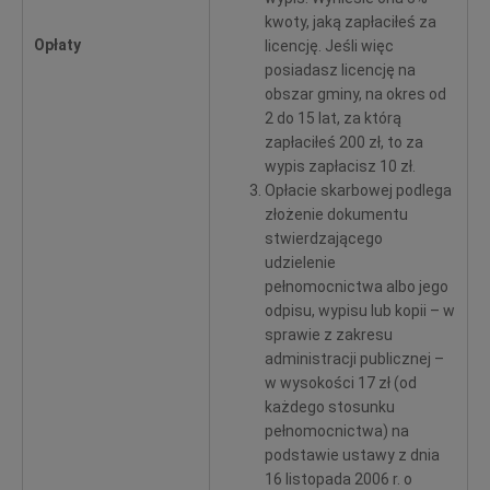
kwoty, jaką zapłaciłeś za
Opłaty
licencję. Jeśli więc
posiadasz licencję na
obszar gminy, na okres od
2 do 15 lat, za którą
zapłaciłeś 200 zł, to za
wypis zapłacisz 10 zł.
Opłacie skarbowej podlega
złożenie dokumentu
stwierdzającego
udzielenie
pełnomocnictwa albo jego
odpisu, wypisu lub kopii – w
sprawie z zakresu
administracji publicznej –
w wysokości 17 zł (od
każdego stosunku
pełnomocnictwa) na
podstawie ustawy z dnia
16 listopada 2006 r. o