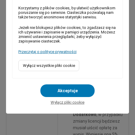
c) 31–50 lat – 300,00 zł;
Korzystamy z plików cookies, by ułatwić użytkownikom
– wnoszona jest z chwilą
poruszanie się po serwisie. Ciasteczka pozwalają nam
złożenia wniosku o
także tworzyć anonimowe statystyki serwisu.
udzielenie licencji.
Jeżeli nie blokujesz plików cookies, to zgadzasz się na
Opłata za zmianę licencji
ich używanie i zapisanie w pamięci urządzenia. Możesz
na taksówkę:
zmienić ustawienia przeglądarki, żeby wyłączyć
zapisywanie ciasteczek.
10% kwoty zapłaconej za
licencję na taksówkę
– W
Przeczytaj o polityce prywatności
zależności od obszaru
oraz okresu, na jaki była
Wyłącz wszystkie pliki cookie
wydana licencja za zmianę
licencji wydanej na obszar
gminy na dany okres
zapłacisz:
Akceptuje
a) od 2 do 15 lat – 20 zł
b) od 15 do 30 lat – 25 zł
Wyłącz pliki cookie
c) od 30 do 50 lat – 30 zł
Dodatkowo
, w przypadku
zmiany licencji będziesz
musiał uiścić opłatę za
wypis. Wyniesie ona 5%