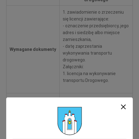
1. zawiadomienie o zrzeczeniu
się licencji zawierające:
- oznaczenie przedsiębiorcy, jego
adres i siedzibę albo miejsce
zamieszkania,
- datę zaprzestania
Wymagane dokumenty
wykonywania transportu
drogowego.
Załączniki:
1. licencja na wykonywanie
transportu Drogowego.
Opłata za udzielenie
licencji – uzależniona od
wnioskowanego okresu jej
ważności:
a) 2–15 lat – 200,00 zł;
b) 16–30 lat – 250,00 zł;