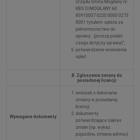
Urzędu Gminy Mogilany nr:
KBS O/MOGILANY 60
85910007 0220 0000 0273
0001 tytułem: opłata za
pełnomocnictwo do
sprawy... (proszę podać
czego dotyczy sprawa)’’,
potwierdzenie wniesienia
opłat.
B. Zgłoszenie zmiany do
posiadanej licencji
wniosek o dokonanie
zmiany w posiadanej
licencji
dokumenty
Wymagane dokumenty
potwierdzające zakres
zmian (np. wykaz
pojazdów, zmiana adresu)