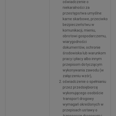
oświadczenie o
niekaralności za
przestępstwa umyślne:
karne skarbowe, przeciwko
bezpieczeństwu w
komunikacji, mieniu,
obrotowi gospodarczemu,
wiarygodności
dokumentów, ochronie
środowiska lub warunkom
pracy i płacy albo innym
przepisom dotyczącym
wykonywania zawodu (w
załączeniu wzór),
oświadczenie o spełnianiu
przez przedsiębiorcę
wykonującego osobiście
transport drogowy
wymagań określonych w
przepisach ustawy o
transporcie drogowym i