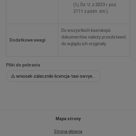
(t.j. Dz. U. z 2023 r. poz.
2111 z póżn. zm.).
Do wszystkich kserokopii
dokumentów należy przedstawić
Dodatkowe uwagi
do wglądu ich oryginały.
Pliki do pobrania
wniosek-zalaczniki-licencja-taxi-swvyevvvgus.docx
Mapa strony
Strona główna