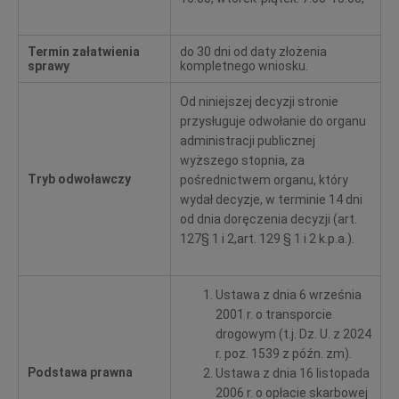
Termin załatwienia
do 30 dni od daty złożenia
sprawy
kompletnego wniosku.
Od niniejszej decyzji stronie
przysługuje odwołanie do organu
administracji publicznej
wyższego stopnia, za
Tryb odwoławczy
pośrednictwem organu, który
wydał decyzje, w terminie 14 dni
od dnia doręczenia decyzji (art.
127§ 1 i 2,art. 129 § 1 i 2 k.p.a.).
Ustawa z dnia 6 września
2001 r. o transporcie
drogowym (t.j. Dz. U. z 2024
r. poz. 1539 z późn. zm).
Podstawa prawna
Ustawa z dnia 16 listopada
2006 r. o opłacie skarbowej