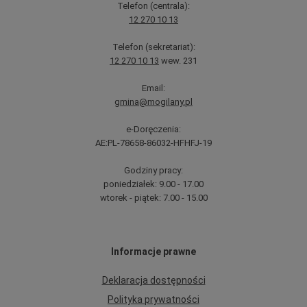
Telefon (centrala):
12 270 10 13
Telefon (sekretariat):
12 270 10 13
wew. 231
Email:
gmina@mogilany.pl
e-Doręczenia:
AE:PL-78658-86032-HFHFJ-19
Godziny pracy:
poniedziałek: 9.00 - 17.00
wtorek - piątek: 7.00 - 15.00
Informacje prawne
Deklaracja dostępności
Polityka prywatności