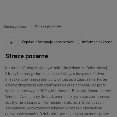
Straże pożarne
Strona główna
Ogólne informacje kontaktowe
Informacje i kontak
Straże pożarne
Na terenie Gminy Mogilany działa kilka jednostek Ochotniczej
Straży Pożarnej, które na co dzień dbają o bezpieczeństwo
mieszkańców i niosą pomoc w sytuacjach zagrożenia. Na tej
stronie znajdziesz dane kontaktowe oraz odnośniki do profili
społecznościowych OSP w Mogilanach, Bukowie, Konarach i we
Włosani. Zachęcamy do śledzenia ich aktywności w internecie,
aby być na bieżąco z informacjami o akcjach ratowniczych,
szkoleniach, wydarzeniach lokalnych oraz inicjatywach na
rzecz społeczności. Dzięki temu jeszcze lepiej poznasz pracę