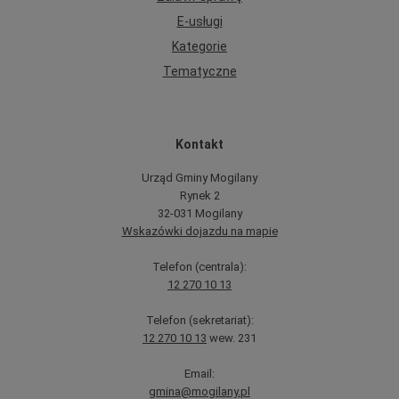
E-usługi
Kategorie
Tematyczne
Kontakt
Urząd Gminy Mogilany
Rynek 2
32-031 Mogilany
Wskazówki dojazdu na mapie
Telefon (centrala):
12 270 10 13
Telefon (sekretariat):
12 270 10 13
wew. 231
Email:
gmina@mogilany.pl