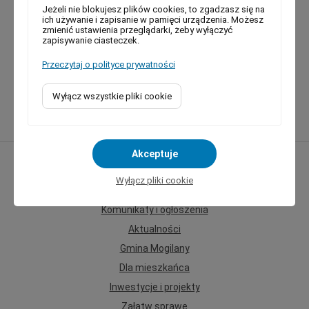
Jeżeli nie blokujesz plików cookies, to zgadzasz się na
ich używanie i zapisanie w pamięci urządzenia. Możesz
zmienić ustawienia przeglądarki, żeby wyłączyć
zapisywanie ciasteczek.
Przeczytaj o polityce prywatności
Ochotnicza Straż Pożarna
we Włosani
Wyłącz wszystkie pliki cookie
Akceptuje
Mapa strony
Wyłącz pliki cookie
Strona główna
Komunikaty i ogłoszenia
Aktualności
Gmina Mogilany
Dla mieszkańca
Inwestycje i projekty
Załatw sprawę