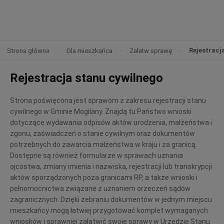
Rejestracj
Strona główna
Dla mieszkańca
Załatw sprawę
Rejestracja stanu cywilnego
Strona poświęcona jest sprawom z zakresu rejestracji stanu
cywilnego w Gminie Mogilany. Znajdą tu Państwo wnioski
dotyczące wydawania odpisów aktów urodzenia, małżeństwa i
zgonu, zaświadczeń o stanie cywilnym oraz dokumentów
potrzebnych do zawarcia małżeństwa w kraju i za granicą.
Dostępne są również formularze w sprawach uznania
ojcostwa, zmiany imienia i nazwiska, rejestracji lub transkrypcji
aktów sporządzonych poza granicami RP, a także wnioski i
pełnomocnictwa związane z uznaniem orzeczeń sądów
zagranicznych. Dzięki zebraniu dokumentów w jednym miejscu
mieszkańcy mogą łatwiej przygotować komplet wymaganych
wniosków i sprawniej załatwić swoje sprawy w Urzędzie Stanu