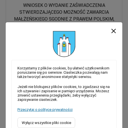
WNIOSEK O WYDANIE ZAŚWIADCZENIA
STWIERDZAJĄCEGO MOŻNOŚĆ ZAWARCIA
MAŁŻEŃSKIEGO SGODNIE Z PRAWEM POLSKIM,
POZA RP
Korzystamy z plików cookies, by ułatwić użytkownikom
poruszanie się po serwisie. Ciasteczka pozwalają nam
także tworzyć anonimowe statystyki serwisu.
WNIOSKI O ODTWORZENIE AKTU STANU
Jeżeli nie blokujesz plików cookies, to zgadzasz się na
CYWILNEGO
ich używanie i zapisanie w pamięci urządzenia. Możesz
zmienić ustawienia przeglądarki, żeby wyłączyć
zapisywanie ciasteczek.
Przeczytaj o polityce prywatności
Wyłącz wszystkie pliki cookie