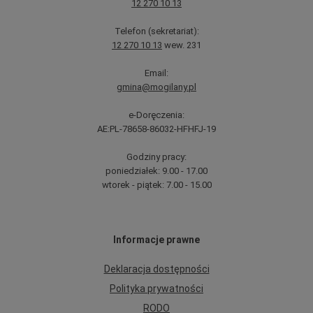
12 270 10 13
Telefon (sekretariat):
12 270 10 13
wew. 231
Email:
gmina@mogilany.pl
e-Doręczenia:
AE:PL-78658-86032-HFHFJ-19
Godziny pracy:
poniedziałek: 9.00 - 17.00
wtorek - piątek: 7.00 - 15.00
Informacje prawne
Deklaracja dostępności
Polityka prywatności
RODO