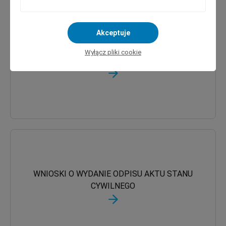
Akceptuje
WNIOSKI O TRANSKRYPCJE AKTU STANU
Wyłącz pliki cookie
CYWILNEGO
WNIOSKI O WYDANIE ODPISU AKTU STANU
CYWILNEGO